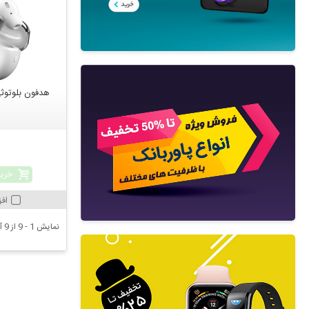
هدفون بلوتوثی ها
خرید
اف
نمایش 1 - 9 از 9 آیتم