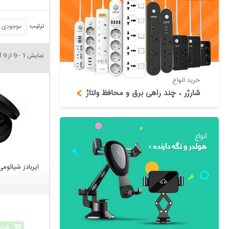
ترتیب
موجودی
نمایش 1 - 9 از 9 آیتم
ایربادز شیائومی مدل sic
خرید