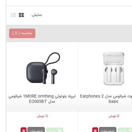
نمایش:
مقایسه (
0
)
ایرپاد بلوتوث شیائومی مدل Earphones 2
ایرپاد بلوتوثی 1MORE omthing شیائومی
basic
مدل EO005BT
0 تومان
0 تومان
خرید
خرید
توضیحات
توضیحات