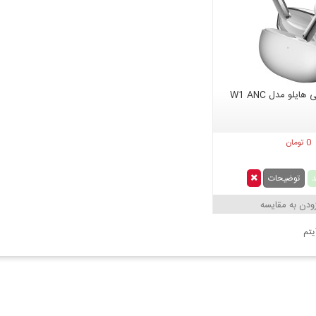
یلو مدل W1 ANC
0 تومان
توضیحات
زودن به مقایسه