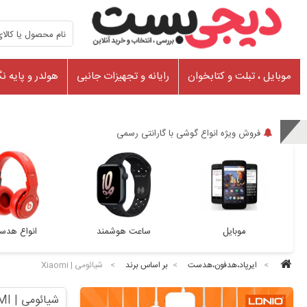
موبایل ، تبلت و کتابخوان
رایانه و تجهیزات جانبی
هولدر و پایه نگ
فروش ویژه انواع گوشی با گارانتی رسمی
موبایل
ساعت هوشمند
انواع هد
>
ایرپاد،هدفون،هدست
>
بر اساس برند
>
شیائومی | Xiaomi
شیائومی | XIAOMI