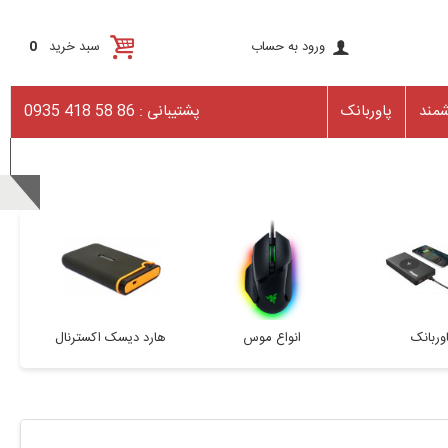
ورود به حساب
سبد خرید
0
مند
پاوربانک
پشتیبانی : 86 58 418 0935
ورود / ثبت نام
وربانک
انواع موس
هارد دیسک اکسترنال