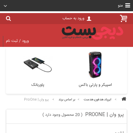
منو
ورود به حساب
ورود / ثبت نام
اسپیکر و پارتی باکس
پاوربانک
>
ایرپاد،هدفون،هدست
>
بر اساس برند
>
پرو وان | ProOne
پرو وان | PROONE
20 محصول وجود دارد
)
(
ترتیب