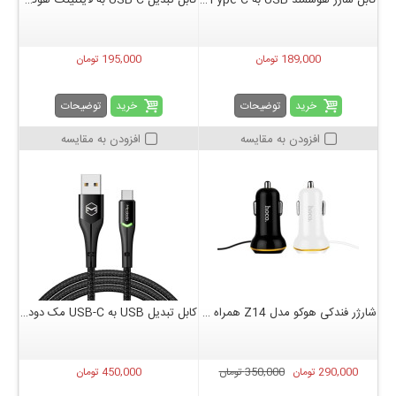
کابل شارژ هوشمند USB به Type-C ایکس او مدل NB145
کابل تبدیل USB-C به لایتنینگ هوکو مدل X93 PD 20W طول 1 متر
189,000 تومان
195,000 تومان
خرید
خرید
توضیحات
توضیحات
افزودن به مقایسه
افزودن به مقایسه
شارژر فندکی هوکو مدل Z14 همراه با کابل MicroUSB
کابل تبدیل USB به USB-C مک دودو مدل CA-7963 طول 1.5 متر
290,000 تومان
350,000 تومان
450,000 تومان