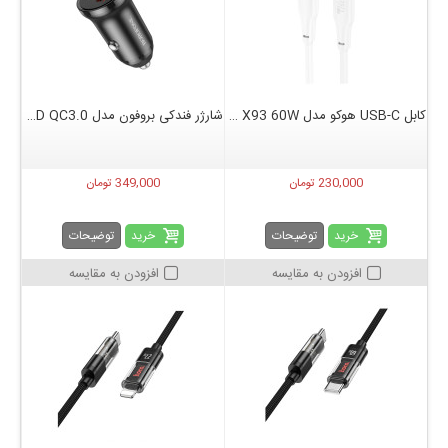
کابل USB-C هوکو مدل X93 60W طول 1 متر
شارژر فندکی بروفون مدل BZ18A 20W PD QC3.0
230,000 تومان
349,000 تومان
خرید
خرید
توضیحات
توضیحات
افزودن به مقایسه
افزودن به مقایسه