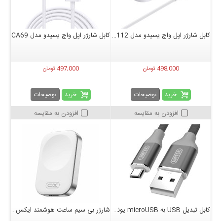
کابل شارژر اپل واچ یسیدو مدل CA112
کابل شارژر اپل واچ یسیدو مدل CA69
498,000 تومان
497,000 تومان
خرید
خرید
توضیحات
توضیحات
افزودن به مقایسه
افزودن به مقایسه
کابل تبدیل USB به microUSB یونیتک مدل Y-C4026AGY طول 1 متر
شارژر بی سیم ساعت هوشمند ایکس او مدل cx021