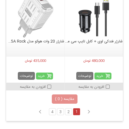
شارژر فندکی اوی + کابل تایپ سی مدل awei C-706
شارژر 20 وات هوکو مدل C135A Rock
480,000 تومان
435,000 تومان
خرید
خرید
توضیحات
توضیحات
افزودن به مقایسه
افزودن به مقایسه
مقایسه (
0
)
1
4
3
2