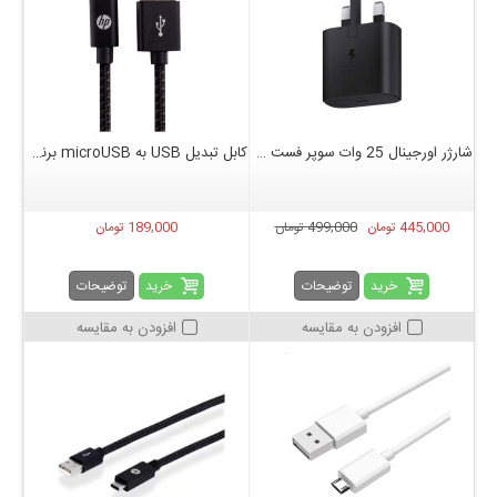
شارژر اورجینال 25 وات سوپر فست سامسونگ 25W PD Adapter USB-C ساخت ویتنام
کابل تبدیل USB به microUSB برند HP مدل Pro طول 1 متر
445,000 تومان
499,000 تومان
189,000 تومان
خرید
خرید
توضیحات
توضیحات
افزودن به مقایسه
افزودن به مقایسه