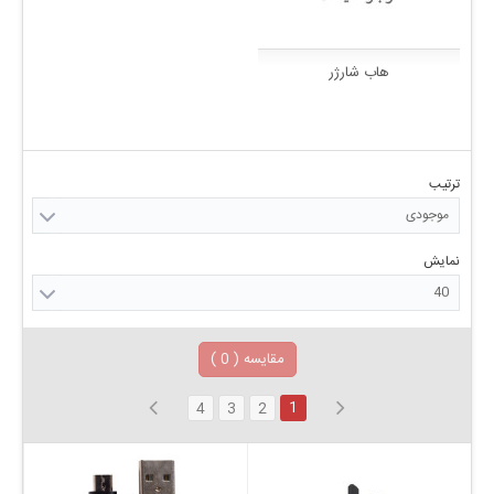
هاب شارژر
ترتیب
موجودی
نمایش
40
مقایسه (
0
)
1
4
3
2