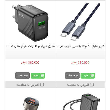
کابل شارژ 60 وات با سری تایپ سی به تایپ سی هوکو مدل U134 طول 120 سانتیمتر
شارژر دیواری 18وات هوکو مدل hoco CS21A
330,000 تومان
380,000 تومان
خرید
خرید
توضیحات
توضیحات
افزودن به مقایسه
افزودن به مقایسه