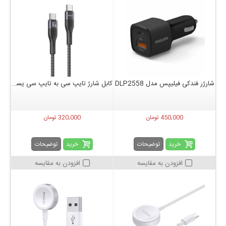
شارژر فندکی فیلیپس مدل DLP2558
کابل شارژ تایپ سی به تایپ سی یسیدو مدل CA156
450,000 تومان
320,000 تومان
خرید
خرید
توضیحات
توضیحات
افزودن به مقایسه
افزودن به مقایسه