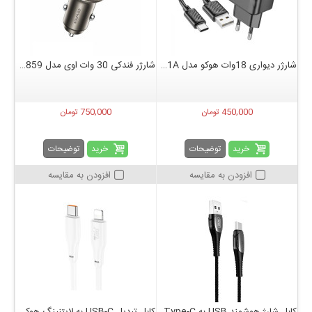
شارژر دیواری 18وات هوکو مدل CS21A + کابل تایپ سی
شارژر فندکی 30 وات اوی مدل awei C859
450,000 تومان
750,000 تومان
خرید
خرید
توضیحات
توضیحات
افزودن به مقایسه
افزودن به مقایسه