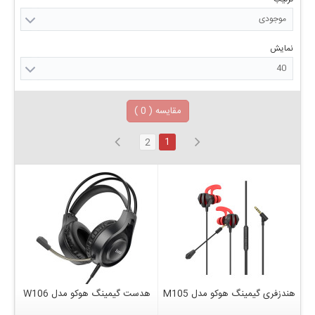
موجودی
نمایش
40
مقایسه (
0
)
1
2
هندزفری گیمینگ هوکو مدل M105
هدست گیمینگ هوکو مدل W106