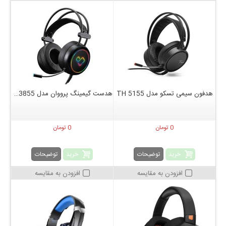
هدفون سیمی تسکو مدل TH 5155
هدست گیمینگ پرووان مدل PHG3855
0 تومان
0 تومان
خرید
خرید
توضیحات
توضیحات
افزودن به مقایسه
افزودن به مقایسه