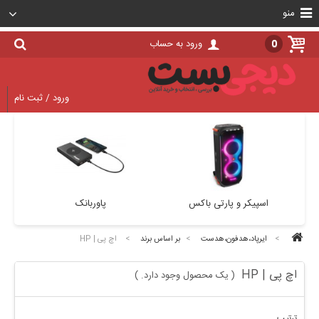
منو
0
ورود به حساب
ورود / ثبت نام
اسپیکر و پارتی باکس
پاوربانک
>
ایرپاد،هدفون،هدست
>
بر اساس برند
>
اچ پی | HP
اچ پی | HP
یک محصول وجود دارد.
)
(
ترتیب