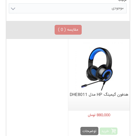
موجودی
مقایسه (
0
)
هدفون گیمینگ HP مدل DHE8011
880,000 تومان
خرید
توضیحات