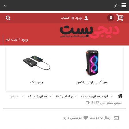
منو
0
ورود به حساب
ورود / ثبت نام
اسپیکر و پارتی باکس
پاوربانک
>
ایرپاد،هدفون،هدست
>
بر اساس تنوع
>
هدفون گیمینگ
>
هدفون
سیمی تسکو مدل TH 5157
ارسال به دوست
دوستش دارم