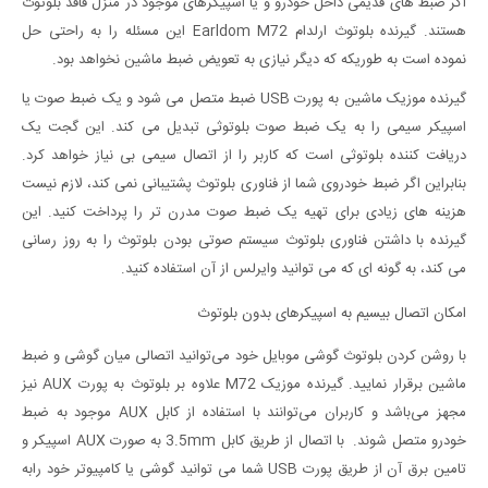
اکر ضبط های قدیمی داخل خودرو و یا اسپیکرهای موجود در منزل فاقد بلوتوث
هستند. گیرنده بلوتوث ارلدام Earldom M72 این مسئله را به راحتی حل
نموده است به طوریکه که دیگر نیازی به تعویض ضبط ماشین نخواهد بود.
گیرنده موزیک ماشین به پورت USB ضبط متصل می شود و یک ضبط صوت یا
اسپیکر سیمی را به یک ضبط صوت بلوتوثی تبدیل می کند. این گجت یک
دریافت کننده بلوتوثی است که کاربر را از اتصال سیمی بی نیاز خواهد کرد.
بنابراین اگر ضبط خودروی شما از فناوری بلوتوث پشتیبانی نمی کند، لازم نیست
هزینه های زیادی برای تهیه یک ضبط صوت مدرن تر را پرداخت کنید. این
گیرنده با داشتن فناوری بلوتوث سیستم صوتی بودن بلوتوث را به روز رسانی
می کند، به گونه ای که می توانید وایرلس از آن استفاده کنید.
امکان اتصال بیسیم به اسپیکرهای بدون بلوتوث
با روشن کردن بلوتوث گوشی موبایل خود می‌توانید اتصالی میان گوشی و ضبط
ماشین برقرار نمایید. گیرنده موزیک M72 علاوه بر بلوتوث به پورت AUX نیز
مجهز می‌باشد و کاربران می‌توانند با استفاده از کابل AUX موجود به ضبط
خودرو متصل شوند. با اتصال از طریق کابل 3.5mm به صورت AUX اسپیکر و
تامین برق آن از طریق پورت USB شما می توانید گوشی یا کامپیوتر خود رابه